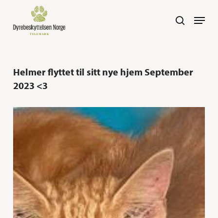
Skip
Navig
search
to
main
content
Helmer flyttet til sitt nye hjem September
2023 <3