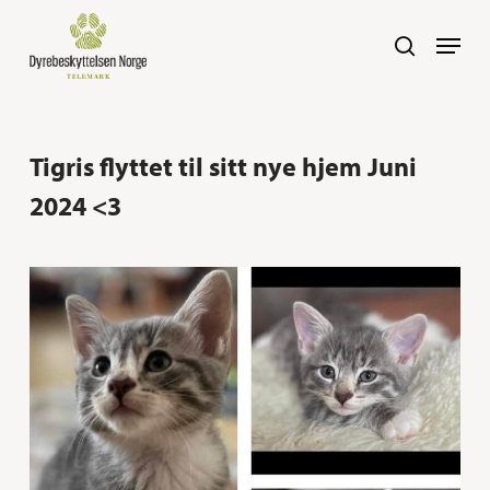
Skip
Navig
search
to
main
content
Tigris flyttet til sitt nye hjem Juni
2024 <3