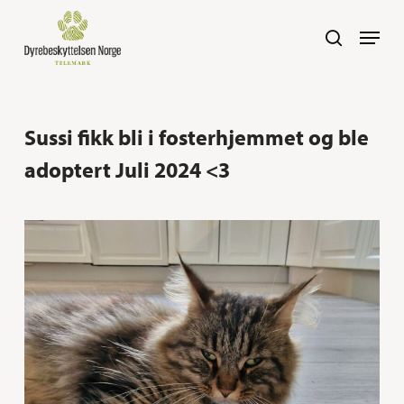
Skip
Navig
search
to
main
content
Sussi fikk bli i fosterhjemmet og ble
adoptert Juli 2024 <3