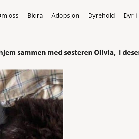
Om oss
Bidra
Adopsjon
Dyrehold
Dyr i
nye hjem sammen med søsteren Olivia, i de