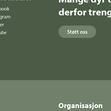
derfor treng
book
agram
er
Støtt oss
ube
r
Organisasjon