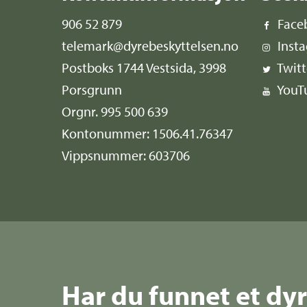
906 52 879
Face
telemark@dyrebeskyttelsen.no
Inst
Postboks 1744 Vestsida, 3998
Twitt
Porsgrunn
YouT
Orgnr. 995 500 639
Kontonummer: 1506.41.76347
Vippsnummer: 603706
Har du funnet et dy